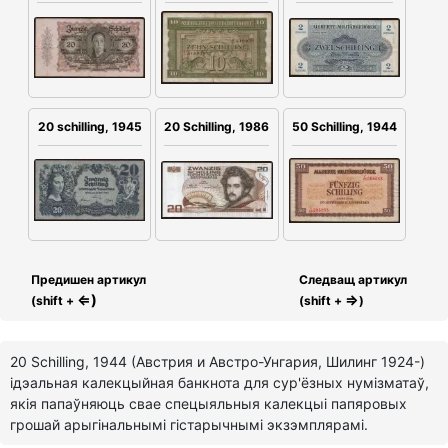
20 schilling, 1945
20 Schilling, 1986
50 Schilling, 1944
Предишен артикул
Следващ артикул
⇐)
⇒
(shift +
(shift +
)
20 Schilling, 1944 (Австрия и Австро-Унгария, Шилинг 1924-)
ідэальная калекцыйная банкнота для сур'ёзных нумізматаў,
якія папаўняюць свае спецыяльныя калекцыі папяровых
грошай арыгінальнымі гістарычнымі экзэмплярамі.