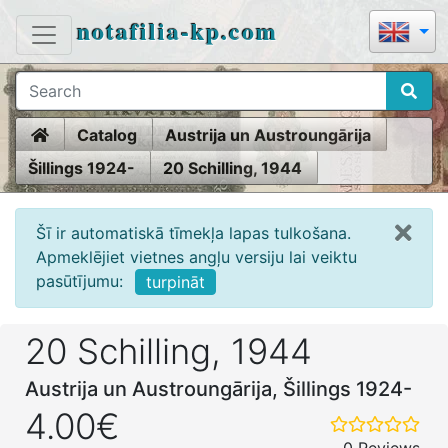
notafilia-kp.com
Home
Catalog
Austrija un Austroungārija
Šillings 1924-
20 Schilling, 1944
Šī ir automatiskā tīmekļa lapas tulkošana.
Apmeklējiet vietnes angļu versiju lai veiktu
pasūtījumu:
turpināt
20 Schilling, 1944
Austrija un Austroungārija, Šillings 1924-
4.00€