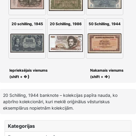
20 schilling, 1945
20 Schilling, 1986
50 Schilling, 1944
Ieprieksējais vienums
Nakamais vienums
⇐)
⇒
(shift +
(shift +
)
20 Schilling, 1944 banknote – kolekcijas papīra nauda, ko
apbrīno kolekcionāri, kuri meklē oriģinālus vēsturiskus
eksemplārus nopietnām kolekcijām.
Kategorijas