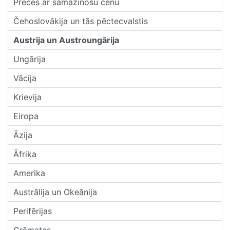
Preces ar samazinošu cenu
Čehoslovākija un tās pēctecvalstis
Austrija un Austroungārija
Ungārija
Vācija
Krievija
Eiropa
Āzija
Āfrika
Amerika
Austrālija un Okeānija
Perifērijas
Grāmatas