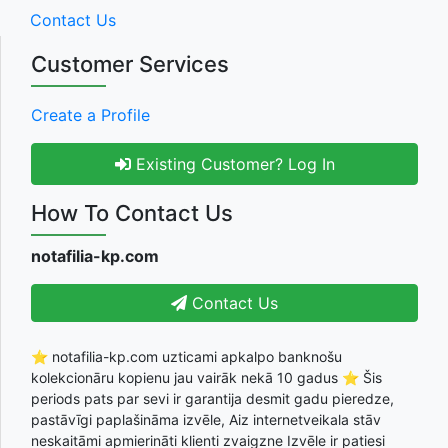
Contact Us
Customer Services
Create a Profile
Existing Customer? Log In
How To Contact Us
notafilia-kp.com
Contact Us
⭐ notafilia-kp.com uzticami apkalpo banknošu
kolekcionāru kopienu jau vairāk nekā 10 gadus ⭐ Šis
periods pats par sevi ir garantija desmit gadu pieredze,
pastāvīgi paplašināma izvēle, Aiz internetveikala stāv
neskaitāmi apmierināti klienti zvaigzne Izvēle ir patiesi