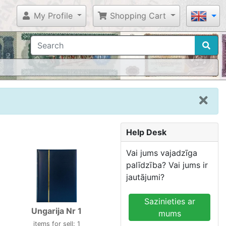
My Profile
Shopping Cart
Help Desk
Vai jums vajadzīga
palīdzība? Vai jums ir
jautājumi?
Sazinieties ar
Ungarija Nr 1
mums
items for sell: 1