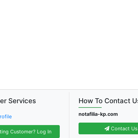
er Services
How To Contact U
notafilia-kp.com
rofile
Contact Us
ting Customer? Log In