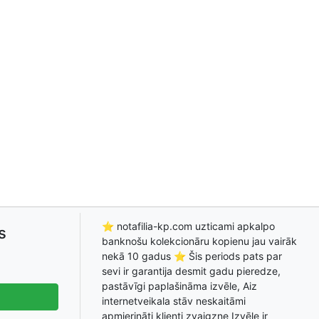
⭐ notafilia-kp.com uzticami apkalpo
s
banknošu kolekcionāru kopienu jau vairāk
nekā 10 gadus ⭐ Šis periods pats par
sevi ir garantija desmit gadu pieredze,
pastāvīgi paplašināma izvēle, Aiz
internetveikala stāv neskaitāmi
apmierināti klienti zvaigzne Izvēle ir