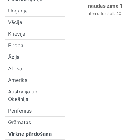
naudas zīme 1
Ungārija
items for sell: 40
Vācija
Krievija
Eiropa
Āzija
Āfrika
Amerika
Austrālija un
Okeānija
Perifērijas
Grāmatas
Virkne pārdošana