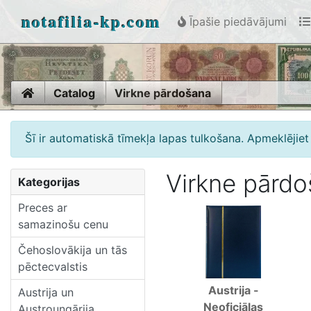
notafilia-kp.com
Īpašie piedāvājumi
Home
Catalog
Virkne pārdošana
Šī ir automatiskā tīmekļa lapas tulkošana. Apmeklējiet 
Virkne pārd
Kategorijas
Preces ar
samazinošu cenu
Čehoslovākija un tās
pēctecvalstis
Austrija -
Austrija un
Neoficiālas
Austroungārija