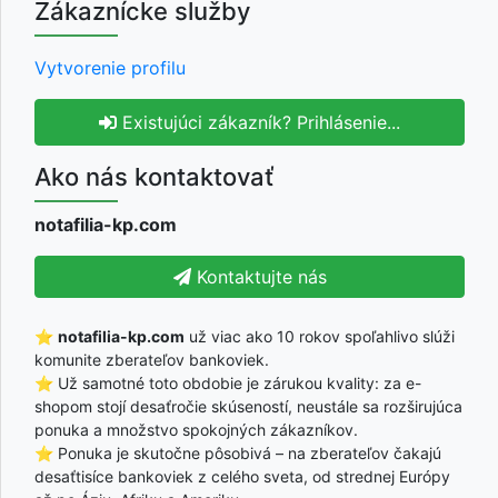
Zákaznícke služby
Vytvorenie profilu
Existujúci zákazník? Prihlásenie...
Ako nás kontaktovať
notafilia-kp.com
Kontaktujte nás
⭐
notafilia-kp.com
už viac ako 10 rokov spoľahlivo slúži
komunite zberateľov bankoviek.
⭐ Už samotné toto obdobie je zárukou kvality: za e-
shopom stojí desaťročie skúseností, neustále sa rozširujúca
ponuka a množstvo spokojných zákazníkov.
⭐ Ponuka je skutočne pôsobivá – na zberateľov čakajú
desaťtisíce bankoviek z celého sveta, od strednej Európy