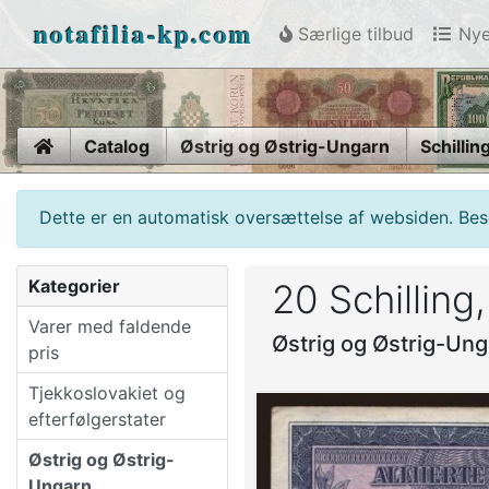
notafilia-kp.com
Særlige tilbud
Nye
Home
Catalog
Østrig og Østrig-Ungarn
Schillin
Dette er en automatisk oversættelse af websiden. Beso
Kategorier
20 Schilling
Varer med faldende
Østrig og Østrig-Ung
pris
Tjekkoslovakiet og
efterfølgerstater
Østrig og Østrig-
Ungarn