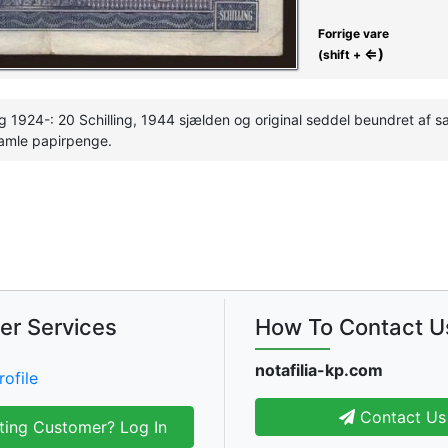
Forrige vare
⇐)
(shift +
ng 1924-: 20 Schilling, 1944 sjælden og original seddel beundret af 
 gamle papirpenge.
er Services
How To Contact U
notafilia-kp.com
rofile
Contact Us
ting Customer? Log In