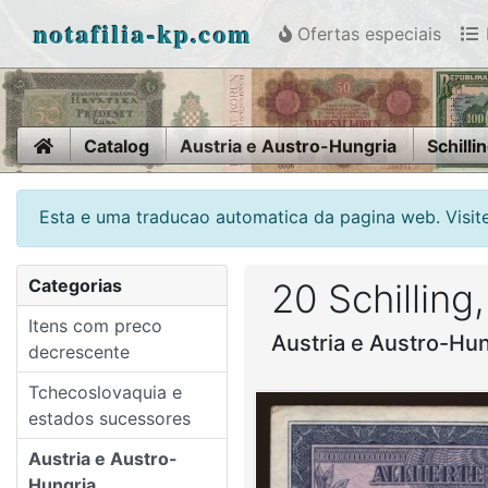
notafilia-kp.com
Ofertas especiais
Home
Catalog
Austria e Austro-Hungria
Schilli
Esta e uma traducao automatica da pagina web. Visite
Categorias
20 Schilling
Itens com preco
Austria e Austro-Hun
decrescente
Tchecoslovaquia e
estados sucessores
Austria e Austro-
Hungria