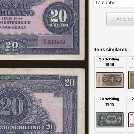
Tamanho:
Adicion
Itens similares:
20 Schilling,
1
1946
2
20 schilling,
1945