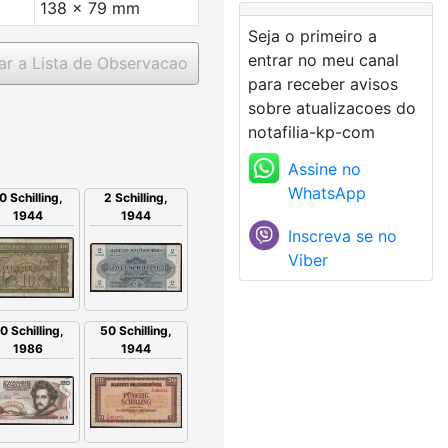
138 x 79 mm
Seja o primeiro a
entrar no meu canal
ar a Lista de Observacao
para receber avisos
sobre atualizacoes do
notafilia-kp-com
Assine no
WhatsApp
2 Schilling,
0 Schilling,
1944
1944
Inscreva se no
Viber
0 Schilling,
50 Schilling,
1986
1944