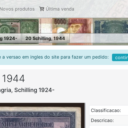
Novos produtos
Última venda
ng 1924-
20 Schilling, 1944
 a versao em ingles do site para fazer um pedido:
conti
, 1944
gria, Schilling 1924-
Classificacao:
Descricao: