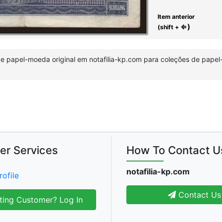
Item anterior
⇐)
(shift +
 de papel-moeda original em notafilia-kp.com para coleções de papel
er Services
How To Contact U
notafilia-kp.com
rofile
Contact Us
ting Customer? Log In