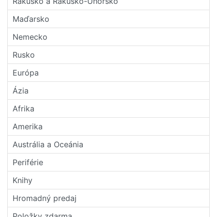
Rakúsko a Rakúsko-Uhorsko
Maďarsko
Nemecko
Rusko
Európa
Ázia
Afrika
Amerika
Austrália a Oceánia
Periférie
Knihy
Hromadný predaj
Položky zdarma