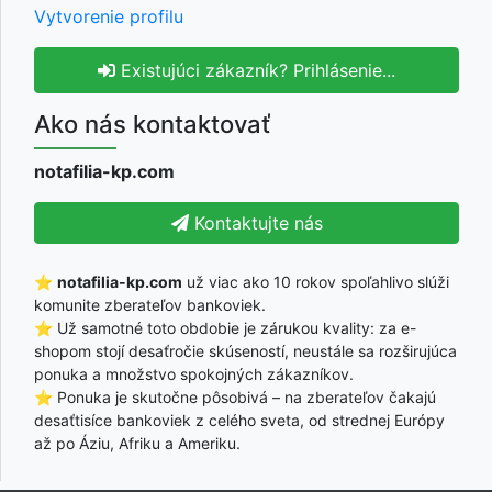
Vytvorenie profilu
Existujúci zákazník? Prihlásenie...
Ako nás kontaktovať
notafilia-kp.com
Kontaktujte nás
⭐
notafilia-kp.com
už viac ako 10 rokov spoľahlivo slúži
komunite zberateľov bankoviek.
⭐ Už samotné toto obdobie je zárukou kvality: za e-
shopom stojí desaťročie skúseností, neustále sa rozširujúca
ponuka a množstvo spokojných zákazníkov.
⭐ Ponuka je skutočne pôsobivá – na zberateľov čakajú
desaťtisíce bankoviek z celého sveta, od strednej Európy
až po Áziu, Afriku a Ameriku.