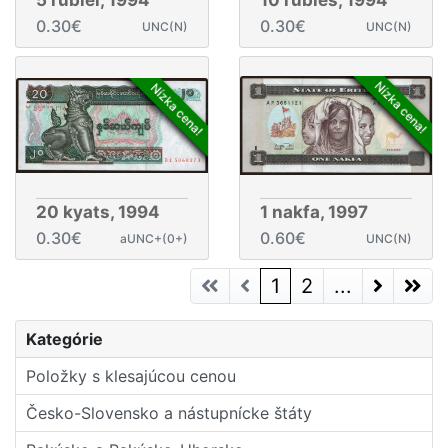
5 rublei, 1994
10 rubles, 1994
0.30€
0.30€
UNC(N)
UNC(N)
Nízka cena!
Nízka cena!
20 kyats, 1994
1 nakfa, 1997
0.30€
0.60€
aUNC+(0+)
UNC(N)
(current)
1
2
...
Next Page
Next P
Kategórie
Položky s klesajúcou cenou
Česko-Slovensko a nástupní­cke štáty