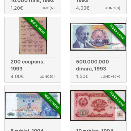
10.000 rials, 1992
1993
1.20€
4.00€
UNC(N)
aUNC(0)
Nízka cena!
Nízka cena!
200 coupons,
500.000.000
1993
dinara, 1993
4.00€
1.50€
aUNC(0)
aUNC+(0+)
Nízka cena!
Nízka cena!