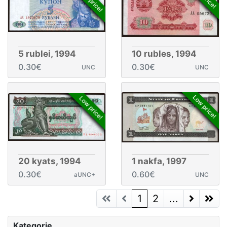
Low price!
5 rublei, 1994
10 rubles, 1994
0.30€
0.30€
UNC
UNC
Low price!
Low price!
20 kyats, 1994
1 nakfa, 1997
0.30€
0.60€
aUNC+
UNC
(current)
1
2
...
Next Page
Next P
Kategorie