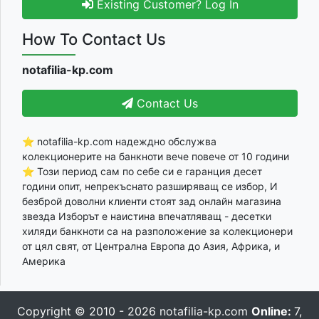
Existing Customer? Log In
How To Contact Us
notafilia-kp.com
Contact Us
⭐ notafilia-kp.com надеждно обслужва
колекционерите на банкноти вече повече от 10 години
⭐ Този период сам по себе си е гаранция десет
години опит, непрекъснато разширяващ се избор, И
безброй доволни клиенти стоят зад онлайн магазина
звезда Изборът е наистина впечатляващ - десетки
хиляди банкноти са на разположение за колекционери
от цял свят, от Централна Европа до Азия, Африка, и
Америка
Copyright © 2010 - 2026
notafilia-kp.com
Online:
7,