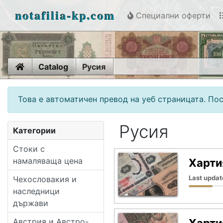
notafilia-kp.com
Специални оферти
Home
Catalog
Русия
Това е автоматичен превод на уеб страницата. Пос
Русия
Категории
Стоки с
намаляваща цена
Харти
Last updat
Чехословакия и
наследници
държави
Австрия и Австро-
Харти