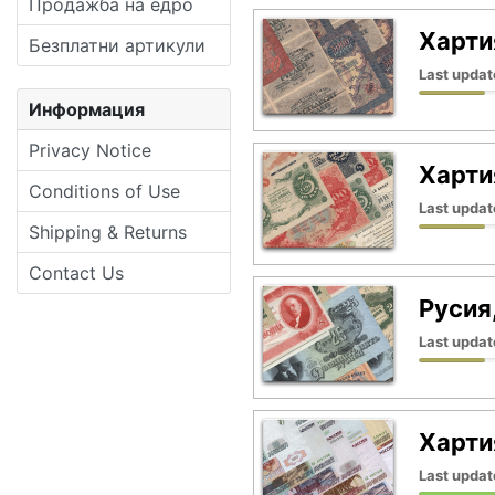
Продажба на едро
Харти
Безплатни артикули
Last updat
Информация
Privacy Notice
Харти
Conditions of Use
Last updat
Shipping & Returns
Contact Us
Русия
Last updat
Харти
Last updat