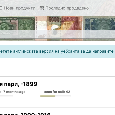
Нови продукти
Последно продадено
етете английската версия на уебсайта за да направите 
я пари, -1899
e: 7 months ago.
Items for sell: 42
я пари, 1900-1916