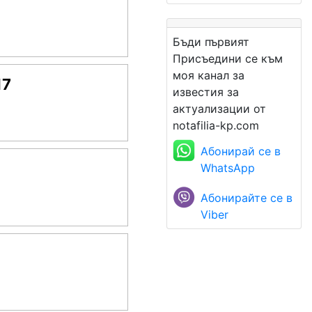
Бъди първият
Присъедини се към
моя канал за
17
известия за
актуализации от
notafilia-kp.com
Абонирай се в
WhatsApp
Абонирайте се в
Viber