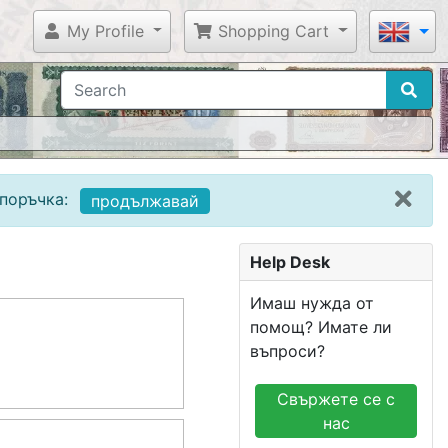
My Profile
Shopping Cart
поръчка:
продължавай
Help Desk
Имаш нужда от
помощ? Имате ли
въпроси?
Свържете се с
нас