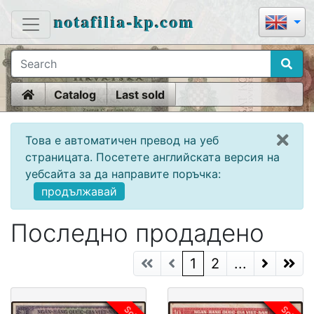
notafilia-kp.com
Home
Catalog
Last sold
Това е автоматичен превод на уеб
страницата. Посетете английската версия на
уебсайта за да направите поръчка:
продължавай
Последно продадено
(current)
1
2
...
Next Page
Next P