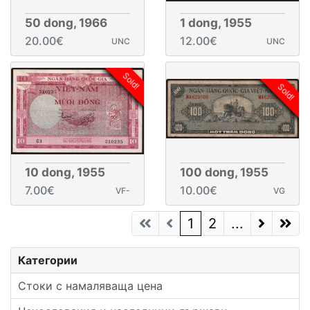
50 dong, 1966
1 dong, 1955
20.00€
12.00€
UNC
UNC
Sold!
Sold!
10 dong, 1955
100 dong, 1955
7.00€
10.00€
VF-
VG
(current)
1
2
...
Next Page
Next P
Категории
Стоки с намаляваща цена