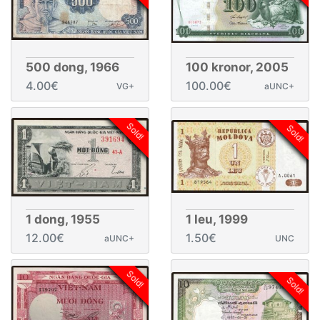
500 dong, 1966
100 kronor, 2005
4.00€
100.00€
VG+
aUNC+
Sold!
Sold!
1 dong, 1955
1 leu, 1999
12.00€
1.50€
aUNC+
UNC
Sold!
Sold!