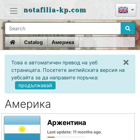
notafilia-kp.com
Home
Catalog
Америка
Това е автоматичен превод на уеб
страницата. Посетете английската версия на
уебсайта за да направите поръчка:
продължавай
Америка
Аржентина
Last update: 11 months ago.