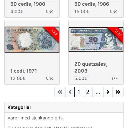
50 cedis, 1980
50 cedis, 1986
4.00€
15.00€
UNC
UNC
Sold!
Sold!
20 quetzales,
1 cedi, 1971
2003
12.00€
5.00€
UNC
EF+
(current)
1
2
...
Next Page
Next P
Kategorier
Varor med sjunkande pris