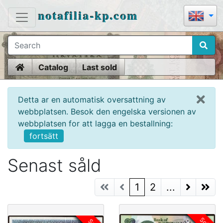
notafilia-kp.com
Home
Catalog
Last sold
Detta ar en automatisk oversattning av
webbplatsen. Besok den engelska versionen av
webbplatsen for att lagga en bestallning:
fortsätt
Senast såld
(current)
1
2
...
Next Page
Next P