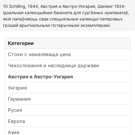
10 Schilling, 1944, Австрия и Австро-Унгария, Шилинг 1924-
ідэальная калекцыйная банкнота для сур'ёзных нумізматаў,
якія папаўняюць свае спецыяльныя калекцыі папяровых
грошай арыгінальнымі гістарычнымі экзэмплярамі.
Категории
Стоки с намаляваща цена
Чехословакия и наследници държави
Австрия и Австро-Унгария
Унгария
Германия
Русия
Европа
Азия