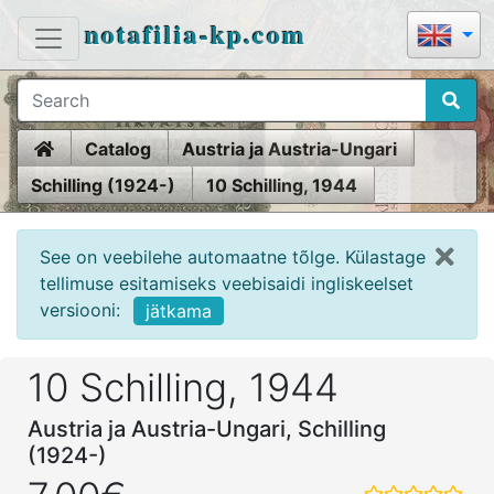
notafilia-kp.com
Home
Catalog
Austria ja Austria-Ungari
Schilling (1924-)
10 Schilling, 1944
See on veebilehe automaatne tõlge. Külastage
tellimuse esitamiseks veebisaidi ingliskeelset
versiooni:
jätkama
10 Schilling, 1944
Austria ja Austria-Ungari, Schilling
(1924-)