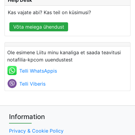
Help Desk
Kas vajate abi? Kas teil on küsimusi?
Võta meiega ühendust
Ole esimene Liitu minu kanaliga et saada teavitusi
notafilia-kpcom uuendustest
Telli WhatsAppis
Telli Viberis
Information
Privacy & Cookie Policy