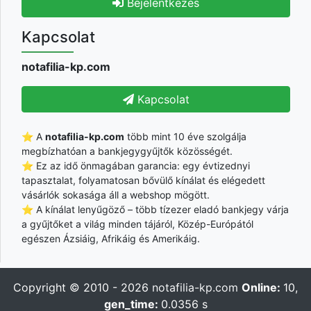
Bejelentkezés
Kapcsolat
notafilia-kp.com
Kapcsolat
⭐ A
notafilia-kp.com
több mint 10 éve szolgálja
megbízhatóan a bankjegygyűjtők közösségét.
⭐ Ez az idő önmagában garancia: egy évtizednyi
tapasztalat, folyamatosan bővülő kínálat és elégedett
vásárlók sokasága áll a webshop mögött.
⭐ A kínálat lenyűgöző – több tízezer eladó bankjegy várja
a gyűjtőket a világ minden tájáról, Közép-Európától
egészen Ázsiáig, Afrikáig és Amerikáig.
Copyright © 2010 - 2026
notafilia-kp.com
Online:
10,
gen_time:
0.0356 s