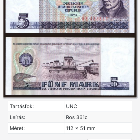
Tartásfok:
UNC
Leírás:
Ros 361c
Méret:
112 x 51 mm