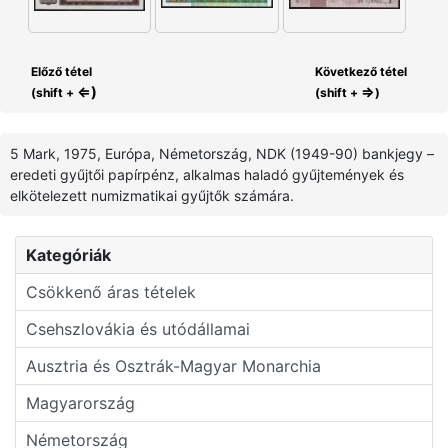
Előző tétel
Következő tétel
⇐)
⇒
(shift +
(shift +
)
5 Mark, 1975, Európa, Németország, NDK (1949-90) bankjegy –
eredeti gyűjtői papírpénz, alkalmas haladó gyűjtemények és
elkötelezett numizmatikai gyűjtők számára.
Kategóriák
Csökkenő áras tételek
Csehszlovákia és utódállamai
Ausztria és Osztrák-Magyar Monarchia
Magyarország
Németország