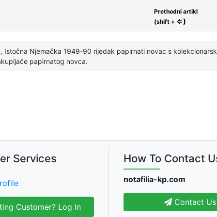
Prethodni artikl
⇐)
(shift +
 Istočna Njemačka 1949-90 rijedak papirnati novac s kolekcionarsk
sakupljače papirnatog novca.
er Services
How To Contact U
notafilia-kp.com
rofile
Contact Us
ting Customer? Log In