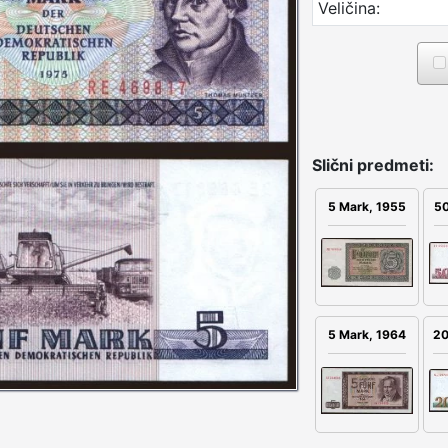
Veličina:
Slični predmeti:
5 Mark, 1955
50
20
5 Mark, 1964