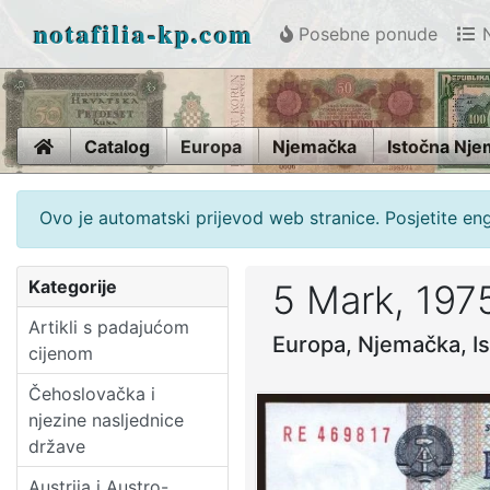
notafilia-kp.com
Posebne ponude
N
Home
Catalog
Europa
Njemačka
Istočna Nj
Ovo je automatski prijevod web stranice. Posjetite en
Kategorije
5 Mark, 197
Artikli s padajućom
Europa, Njemačka, I
cijenom
Čehoslovačka i
njezine nasljednice
države
Austrija i Austro-