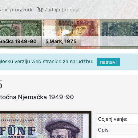
ovi proizvodi
Zadnja prodaja
emačka 1949-90
5 Mark, 1975
glesku verziju web stranice za narudžbu:
nastavi
5
stočna Njemačka 1949-90
Ocjenjivanje:
Opis: