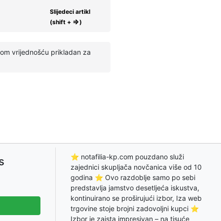
Slijedeci artikl
⇒
(shift +
)
om vrijednošću prikladan za
⭐ notafilia-kp.com pouzdano služi
s
zajednici skupljača novčanica više od 10
godina ⭐ Ovo razdoblje samo po sebi
predstavlja jamstvo desetljeća iskustva,
kontinuirano se proširujući izbor, Iza web
trgovine stoje brojni zadovoljni kupci ⭐
Izbor je zaista impresivan – na tisuće