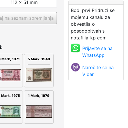
112 x 51 mm
Bodi prvi Pridruzi se
mojemu kanalu za
j na seznam spremljanja
obvestila o
posodobitvah s
notafilia-kp com
i:
Prijavite se na
WhatsApp
5 Mark, 1948
 Mark, 1971
Naročite se na
Viber
 Mark, 1975
1 Mark, 1979