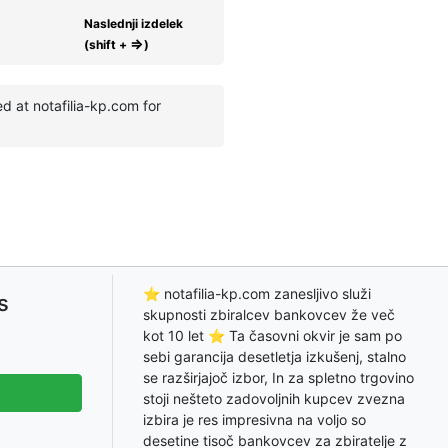
Naslednji izdelek
⇒
(shift +
)
 at notafilia-kp.com for
⭐ notafilia-kp.com zanesljivo služi
s
skupnosti zbiralcev bankovcev že več
kot 10 let ⭐ Ta časovni okvir je sam po
sebi garancija desetletja izkušenj, stalno
se razširjajoč izbor, In za spletno trgovino
stoji nešteto zadovoljnih kupcev zvezna
izbira je res impresivna na voljo so
desetine tisoč bankovcev za zbiratelje z