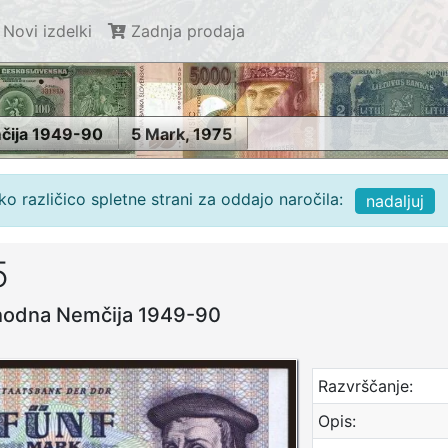
Novi izdelki
Zadnja prodaja
čija 1949-90
5 Mark, 1975
o različico spletne strani za oddajo naročila:
nadaljuj
5
zhodna Nemčija 1949-90
Razvrščanje:
Opis: