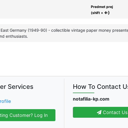
Predmet prej
⇐)
(shift +
East Germany (1949-90) - collectible vintage paper money presented
nd enthusiasts.
er Services
How To Contact U
notafilia-kp.com
rofile
Contact Us
ting Customer? Log In