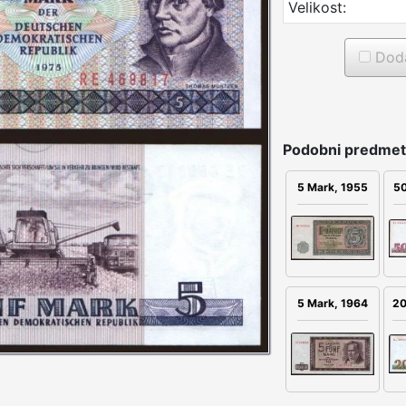
Velikost:
Doda
Podobni predmet
5 Mark, 1955
50
20
5 Mark, 1964