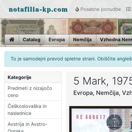
notafilia-kp.com
Posebne ponudbe
Home
Catalog
Evropa
Nemčija
Vzhodna Nem
To je samodejni prevod spletne strani. Obiščite anglešk
Kategorije
5 Mark, 197
Predmeti z nizajočo
Evropa, Nemčija, V
ceno
Češkoslovaška in
naslednice
Avstrija in Avstro-
Ogrska