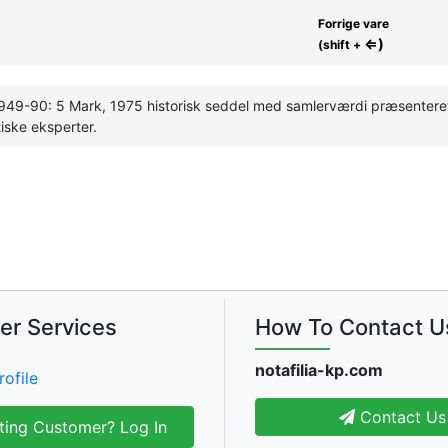
Forrige vare
⇐)
(shift +
949-90: 5 Mark, 1975 historisk seddel med samlerværdi præsenteret 
ske eksperter.
er Services
How To Contact U
notafilia-kp.com
rofile
Contact Us
ting Customer? Log In