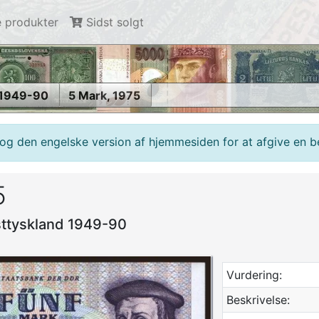
 produkter
Sidst solgt
 1949-90
5 Mark, 1975
g den engelske version af hjemmesiden for at afgive en bes
5
sttyskland 1949-90
Vurdering:
Beskrivelse: