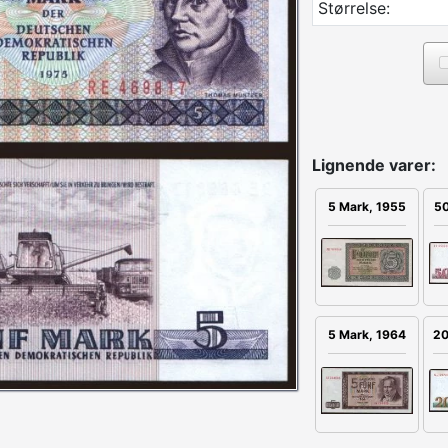
Størrelse:
Lignende varer:
5 Mark, 1955
50
20
5 Mark, 1964