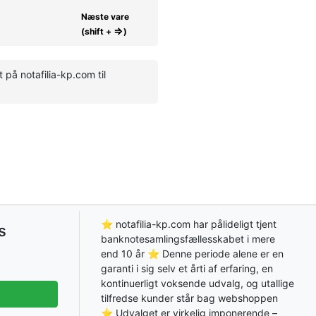
Næste vare
⇒
(shift +
)
på notafilia-kp.com til
⭐ notafilia-kp.com har pålideligt tjent
s
banknotesamlingsfællesskabet i mere
end 10 år ⭐ Denne periode alene er en
garanti i sig selv et årti af erfaring, en
kontinuerligt voksende udvalg, og utallige
tilfredse kunder står bag webshoppen
⭐ Udvalget er virkelig imponerende –