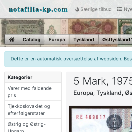
notafilia-kp.com
Særlige tilbud
Nye
Home
Catalog
Europa
Tyskland
Østtyskland
Dette er en automatisk oversættelse af websiden. Beso
Kategorier
5 Mark, 197
Varer med faldende
Europa, Tyskland, Ø
pris
Tjekkoslovakiet og
efterfølgerstater
Østrig og Østrig-
Ungarn