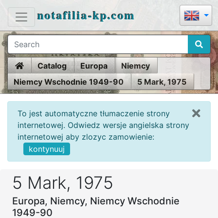
notafilia-kp.com
Home
Catalog
Europa
Niemcy
Niemcy Wschodnie 1949-90
5 Mark, 1975
To jest automatyczne tłumaczenie strony
internetowej. Odwiedz wersje angielska strony
internetowej aby zlozyc zamowienie:
kontynuuj
5 Mark, 1975
Europa, Niemcy, Niemcy Wschodnie
1949-90