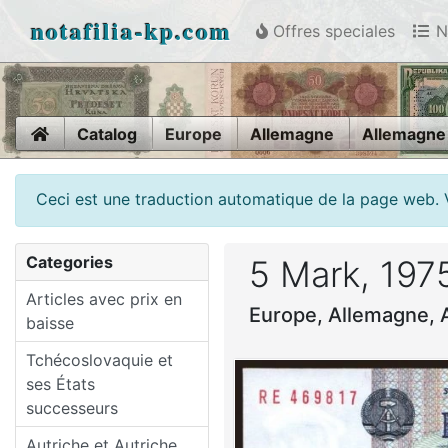
notafilia-kp.com
Offres speciales
N
Home
Catalog
Europe
Allemagne
Allemagne
Ceci est une traduction automatique de la page web. 
Categories
5 Mark, 197
Articles avec prix en
Europe, Allemagne, 
baisse
Tchécoslovaquie et
ses États
successeurs
Autriche et Autriche