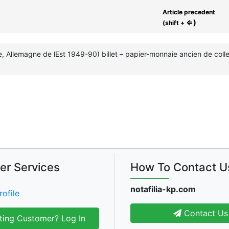
Article precedent
⇐)
(shift +
 Allemagne de lEst 1949-90) billet – papier-monnaie ancien de collec
er Services
How To Contact U
notafilia-kp.com
rofile
Contact Us
ting Customer? Log In