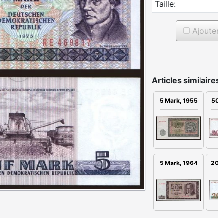
Taille:
Ajouter 
Articles similaire
5 Mark, 1955
50
20
5 Mark, 1964