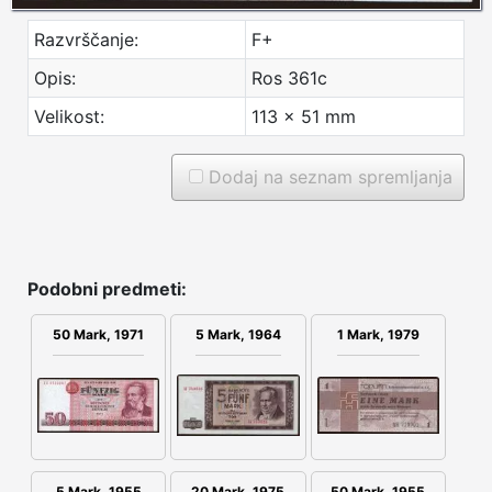
Razvrščanje:
F+
Opis:
Ros 361c
Velikost:
113 x 51 mm
Dodaj na seznam spremljanja
Podobni predmeti:
50 Mark, 1971
5 Mark, 1964
1 Mark, 1979
5 Mark, 1955
20 Mark, 1975
50 Mark, 1955