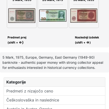
Predmet prej
Naslednji izdelek
⇐)
⇒
(shift +
(shift +
)
5 Mark, 1975, Europe, Germany, East Germany (1949-90)
banknote - authentic paper money with strong collector appeal
for enthusiasts interested in historical currency collections.
Kategorije
Predmeti z nizajočo ceno
Češkoslovaška in naslednice
Avstrija in Avstro-Ogrska