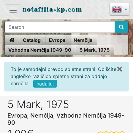
notafilia-kp.com
Home
Catalog
Evropa
Nemčija
Vzhodna Nemčija 1949-90
5 Mark, 1975
To je samodejni prevod spletne strani. Obiščite
angleško različico spletne strani za oddajo
naročila:
nadaljuj
5 Mark, 1975
Evropa, Nemčija, Vzhodna Nemčija 1949-
90