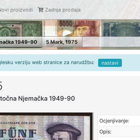
ovi proizvodi
Zadnja prodaja
emačka 1949-90
5 Mark, 1975
glesku verziju web stranice za narudžbu:
nastavi
5
stočna Njemačka 1949-90
Ocjenjivanje:
Opis: