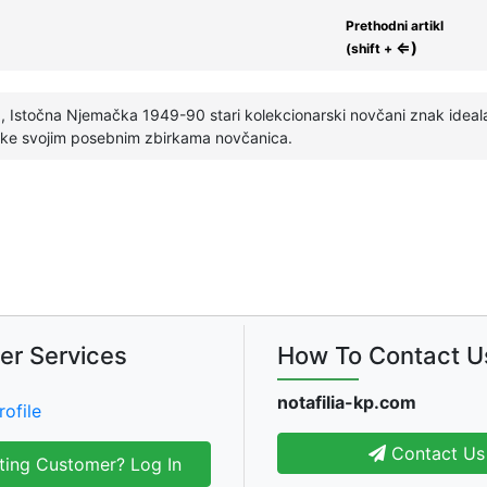
Prethodni artikl
⇐)
(shift +
 Istočna Njemačka 1949-90 stari kolekcionarski novčani znak ideal
atke svojim posebnim zbirkama novčanica.
er Services
How To Contact U
notafilia-kp.com
rofile
Contact Us
ting Customer? Log In