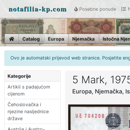
notafilia-kp.com
Posebne ponude
N
Home
Catalog
Europa
Njemačka
Istočna Nj
Ovo je automatski prijevod web stranice. Posjetite en
Kategorije
5 Mark, 197
Artikli s padajućom
Europa, Njemačka, I
cijenom
Čehoslovačka i
njezine nasljednice
države
Austrija i Austro-