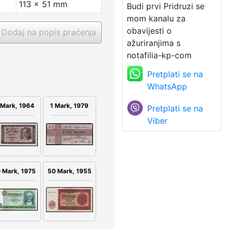
113 x 51 mm
Budi prvi Pridruzi se
mom kanalu za
obavijesti o
Dodaj na popis praćenja
ažuriranjima s
notafilia-kp-com
Pretplati se na
WhatsApp
1 Mark, 1979
 Mark, 1964
Pretplati se na
Viber
50 Mark, 1955
 Mark, 1975