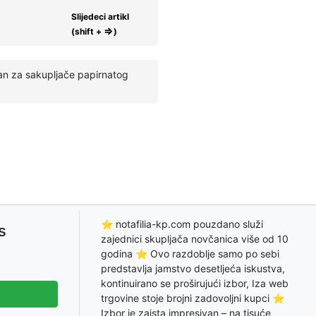
Slijedeci artikl
⇒
(shift +
)
an za sakupljače papirnatog
⭐ notafilia-kp.com pouzdano služi
s
zajednici skupljača novčanica više od 10
godina ⭐ Ovo razdoblje samo po sebi
predstavlja jamstvo desetljeća iskustva,
kontinuirano se proširujući izbor, Iza web
trgovine stoje brojni zadovoljni kupci ⭐
Izbor je zaista impresivan – na tisuće