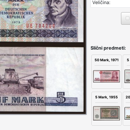
Veličina:
Slični predmeti:
50 Mark, 1971
5
5 Mark, 1955
20