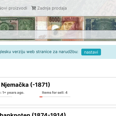
ovi proizvodi
Zadnja prodaja
glesku verziju web stranice za narudžbu:
nastavi
 Njemačka (-1871)
: 1+ years ago.
Items for sell: 4
banknoten (1874-1914)