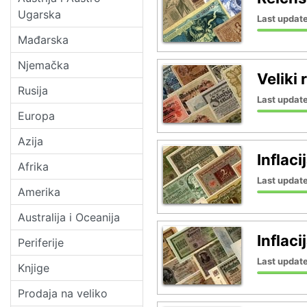
Ugarska
Last update
Mađarska
Njemačka
Veliki
Rusija
Last update
Europa
Azija
Inflac
Afrika
Last update
Amerika
Australija i Oceanija
Inflaci
Periferije
Last update
Knjige
Prodaja na veliko