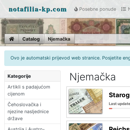
notafilia-kp.com
Posebne ponude
N
Home
Catalog
Njemačka
Ovo je automatski prijevod web stranice. Posjetite en
Njemačka
Kategorije
Artikli s padajućom
cijenom
Starog
Last update
Čehoslovačka i
njezine nasljednice
države
Reichs
Austrija i Austro-