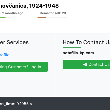
novčanica, 1924-1948
: 2 months ago.
Items for sell: 29
er Services
How To Contact U
notafilia-kp.com
rofile
Contact Us
ting Customer? Log In
en_time:
0.1055 s