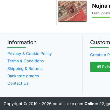
Nujna 
Last update
Information
Custom
Privacy & Cookie Policy
Create a P
Terms & Conditions
Exis
Shipping & Returns
Banknote grades
Contact Us
Copyright © 2010 - 2026
notafilia-kp.com
Online:
22,
g