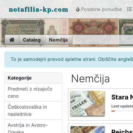
notafilia-kp.com
Posebne ponudbe
Home
Catalog
Nemčija
To je samodejni prevod spletne strani. Obiščite anglešk
Nemčija
Kategorije
Predmeti z nizajočo
ceno
Stara 
Last update
Češkoslovaška in
naslednice
Avstrija in Avstro-
Reichs
Ogrska