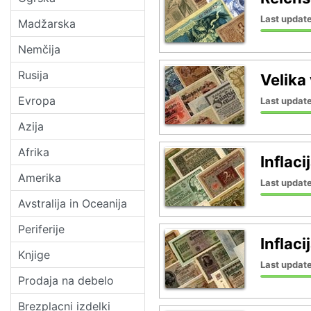
Last update
Madžarska
Nemčija
Rusija
Velika
Evropa
Last update
Azija
Afrika
Inflac
Amerika
Last update
Avstralija in Oceanija
Periferije
Inflaci
Knjige
Last update
Prodaja na debelo
Brezplacni izdelki