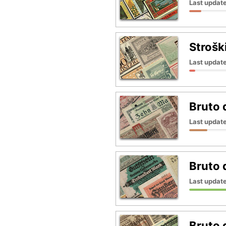
Last update
Strošk
Last update
Bruto 
Last updat
Bruto d
Last updat
Bruto d