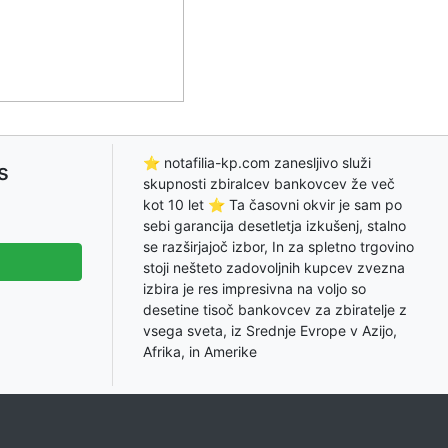
⭐ notafilia-kp.com zanesljivo služi
s
skupnosti zbiralcev bankovcev že več
kot 10 let ⭐ Ta časovni okvir je sam po
sebi garancija desetletja izkušenj, stalno
se razširjajoč izbor, In za spletno trgovino
stoji nešteto zadovoljnih kupcev zvezna
izbira je res impresivna na voljo so
desetine tisoč bankovcev za zbiratelje z
vsega sveta, iz Srednje Evrope v Azijo,
Afrika, in Amerike