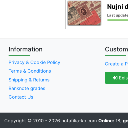
Nujni 
Last update
Information
Custom
Privacy & Cookie Policy
Create a P
Terms & Conditions
Exis
Shipping & Returns
Banknote grades
Contact Us
Copyright © 2010 - 2026
notafilia-kp.com
Online:
18,
g