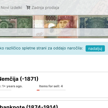
Novi izdelki
Zadnja prodaja
o različico spletne strani za oddajo naročila:
nadaljuj
Nemčija (-1871)
: 1+ years ago.
Items for sell: 4
banknote (1874-1914)