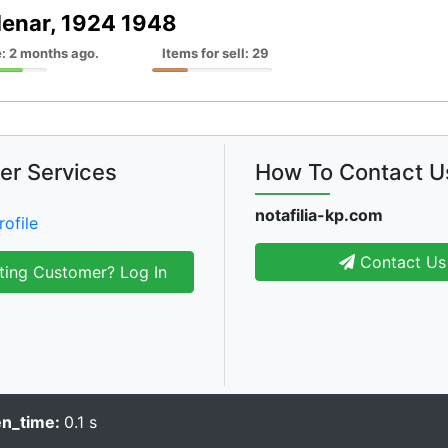
denar, 1924 1948
: 2 months ago.
Items for sell: 29
er Services
How To Contact U
notafilia-kp.com
rofile
Contact Us
ting Customer? Log In
en_time:
0.1 s