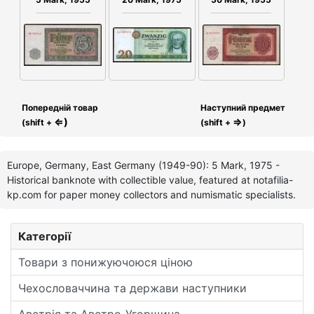
Попередній товар
Наступний предмет
⇐)
⇒
(shift +
(shift +
)
Europe, Germany, East Germany (1949-90): 5 Mark, 1975 -
Historical banknote with collectible value, featured at notafilia-
kp.com for paper money collectors and numismatic specialists.
Категорії
Товари з понижуючоюся ціною
Чехословаччина та держави наступники
Австрія та Австро-Угорщина