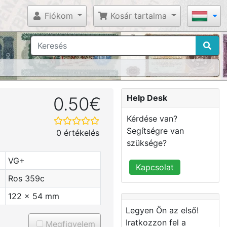
Fiókom
Kosár tartalma
Help Desk
0.50€
Kérdése van?
Segítségre van
0 értékelés
szüksége?
VG+
Kapcsolat
Ros 359c
122 x 54 mm
Legyen Ön az első!
Iratkozzon fel a
Megfigyelem