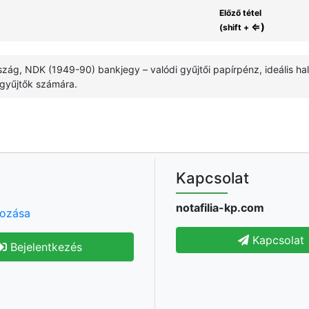
Előző tétel
⇐)
(shift +
zág, NDK (1949-90) bankjegy – valódi gyűjtői papírpénz, ideális ha
 gyűjtők számára.
Kapcsolat
notafilia-kp.com
hozása
Kapcsolat
Bejelentkezés