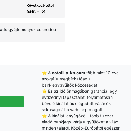
Következő tétel
⇒
(shift +
)
ladó gyűjtemények és eredeti
⭐ A
notafilia-kp.com
több mint 10 éve
szolgálja megbízhatóan a
bankjegygyűjtők közösségét.
⭐ Ez az idő önmagában garancia: egy
évtizednyi tapasztalat, folyamatosan
bővülő kínálat és elégedett vásárlók
sokasága áll a webshop mögött.
⭐ A kínálat lenyűgöző – több tízezer
eladó bankjegy várja a gyűjtőket a világ
minden tájáról, Közép-Európától egészen