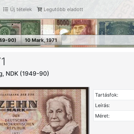
Új tételek
Legutóbb eladott
49-90)
10 Mark, 1971
71
g, NDK (1949-90)
Tartásfok:
Leírás:
Méret: