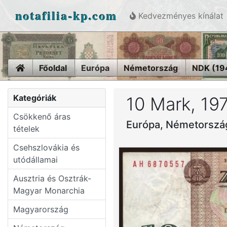
notafilia-kp.com
Kedvezményes kínálat
Home
Főoldal
Európa
Németország
NDK (19
Kategóriák
10 Mark, 19
Csökkenő áras
Európa, Németorszá
tételek
Csehszlovákia és
utódállamai
Ausztria és Osztrák-
Magyar Monarchia
Magyarország