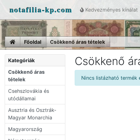
notafilia-kp.com
Kedvezményes kínálat
Home
Főoldal
Csökkenő áras tételek
Csökkenő ára
Kategóriák
Csökkenő áras
Nincs listázható termék
tételek
Csehszlovákia és
utódállamai
Ausztria és Osztrák-
Magyar Monarchia
Magyarország