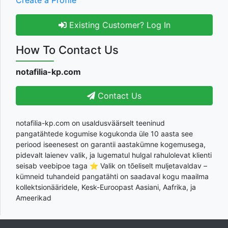
Existing Customer? Log In
How To Contact Us
notafilia-kp.com
Contact Us
notafilia-kp.com on usaldusväärselt teeninud
pangatähtede kogumise kogukonda üle 10 aasta see
periood iseenesest on garantii aastakümne kogemusega,
pidevalt laienev valik, ja lugematul hulgal rahulolevat klienti
seisab veebipoe taga ⭐ Valik on tõeliselt muljetavaldav –
kümneid tuhandeid pangatähti on saadaval kogu maailma
kollektsionääridele, Kesk-Euroopast Aasiani, Aafrika, ja
Ameerikad