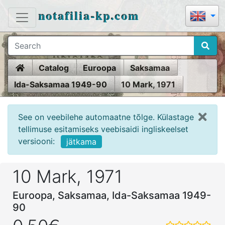
notafilia-kp.com
Home
Catalog
Euroopa
Saksamaa
Ida-Saksamaa 1949-90
10 Mark, 1971
See on veebilehe automaatne tõlge. Külastage
tellimuse esitamiseks veebisaidi ingliskeelset
versiooni:
jätkama
10 Mark, 1971
Euroopa, Saksamaa, Ida-Saksamaa 1949-
90