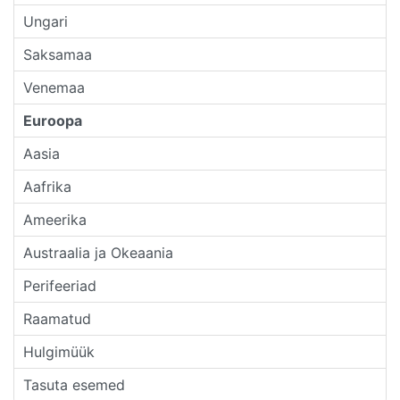
Ungari
Saksamaa
Venemaa
Euroopa
Aasia
Aafrika
Ameerika
Austraalia ja Okeaania
Perifeeriad
Raamatud
Hulgimüük
Tasuta esemed