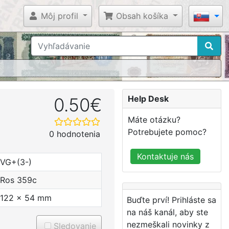
Môj profil
Obsah košíka
Help Desk
0.50€
Máte otázku?
Potrebujete pomoc?
0 hodnotenia
Kontaktuje nás
VG+(3-)
Ros 359c
122 x 54 mm
Buďte prví! Prihláste sa
na náš kanál, aby ste
nezmeškali novinky z
Sledovanie