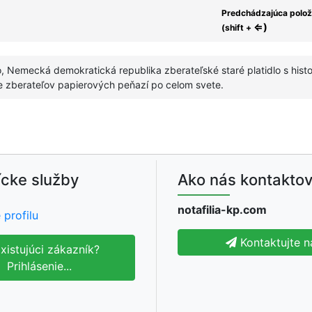
Predchádzajúca polo
⇐)
(shift +
, Nemecká demokratická republika zberateľské staré platidlo s his
e zberateľov papierových peňazí po celom svete.
cke služby
Ako nás kontaktov
notafilia-kp.com
 profilu
Kontaktujte n
xistujúci zákazník?
Prihlásenie...