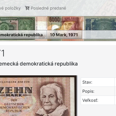
é položky
Posledné predané
okratická republika
10 Mark, 1971
71
emecká demokratická republika
Stav:
Popis:
Veľkosť: