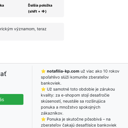
žka
Ďalšia položka
⇒
(shift +
)
torickým významom, teraz
⭐
notafilia-kp.com
už viac ako 10 rokov
ať
spoľahlivo slúži komunite zberateľov
bankoviek.
⭐ Už samotné toto obdobie je zárukou
kvality: za e-shopom stojí desaťročie
ás
skúseností, neustále sa rozširujúca
ponuka a množstvo spokojných
zákazníkov.
⭐ Ponuka je skutočne pôsobivá – na
zberateľov čakajú desaťtisíce bankoviek