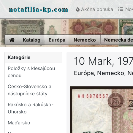
notafilia-kp.com
Akčná ponuka
Nov
Home
Katalóg
Európa
Nemecko
Nemecká dem
Kategórie
10 Mark, 19
Položky s klesajúcou
Európa, Nemecko, N
cenou
Česko-Slovensko a
nástupní­cke štáty
Rakúsko a Rakúsko-
Uhorsko
Maďarsko