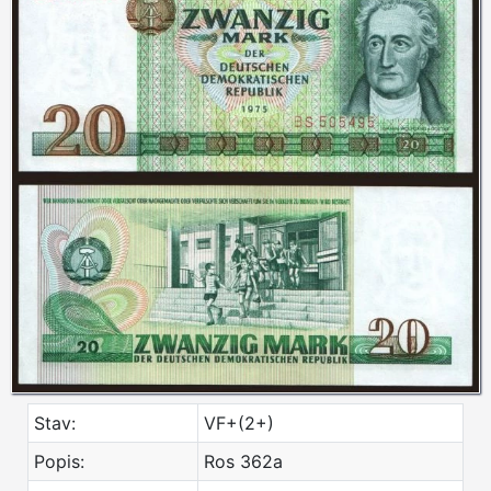
Stav:
VF+(2+)
Popis:
Ros 362a