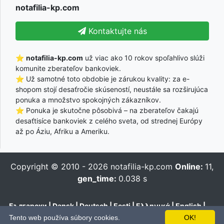
notafilia-kp.com
Kontaktujte nás
⭐
notafilia-kp.com
už viac ako 10 rokov spoľahlivo slúži
komunite zberateľov bankoviek.
⭐ Už samotné toto obdobie je zárukou kvality: za e-
shopom stojí desaťročie skúseností, neustále sa rozširujúca
ponuka a množstvo spokojných zákazníkov.
⭐ Ponuka je skutočne pôsobivá – na zberateľov čakajú
desaťtisíce bankoviek z celého sveta, od strednej Európy
až po Áziu, Afriku a Ameriku.
Copyright © 2010 - 2026
notafilia-kp.com
Online:
11,
gen_time:
0.038 s
Български
|
Dansk
|
Deutsch
|
Eesti
|
Ελληνικά
|
English
|
Español
|
Français
|
Hrvatski
|
Italiano
|
Latviešu
|
Lietuvių
|
Tento web používa súbory cookies.
OK!