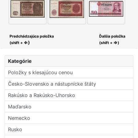
Predchádzajúca položka
Ďalšia položka
⇐)
⇒
(shift +
(shift +
)
Kategórie
Položky s klesajúcou cenou
Česko-Slovensko a nástupní­cke štáty
Rakúsko a Rakúsko-Uhorsko
Maďarsko
Nemecko
Rusko