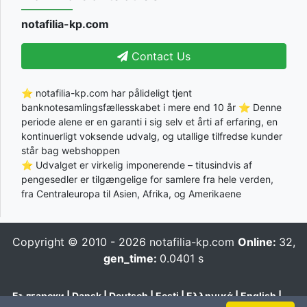
notafilia-kp.com
Contact Us
⭐ notafilia-kp.com har pålideligt tjent
banknotesamlingsfællesskabet i mere end 10 år ⭐ Denne
periode alene er en garanti i sig selv et årti af erfaring, en
kontinuerligt voksende udvalg, og utallige tilfredse kunder
står bag webshoppen
⭐ Udvalget er virkelig imponerende – titusindvis af
pengesedler er tilgængelige for samlere fra hele verden,
fra Centraleuropa til Asien, Afrika, og Amerikaene
Copyright © 2010 - 2026
notafilia-kp.com
Online:
32,
gen_time:
0.0401 s
Български
|
Dansk
|
Deutsch
|
Eesti
|
Ελληνικά
|
English
|