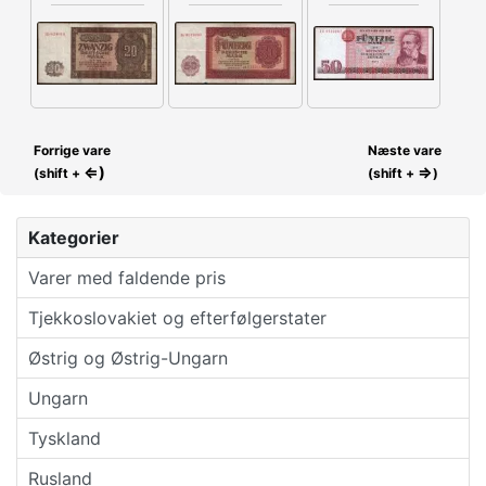
Forrige vare
Næste vare
⇐)
⇒
(shift +
(shift +
)
Kategorier
Varer med faldende pris
Tjekkoslovakiet og efterfølgerstater
Østrig og Østrig-Ungarn
Ungarn
Tyskland
Rusland