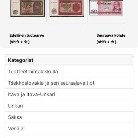
Edellinen tuotearve
Seuraava kohde
⇐)
⇒
(shift +
(shift +
)
Kategoriat
Tuotteet hintalaskulla
Tšekkoslovakia ja sen seuraajavaltiot
Itava ja Itava-Unkari
Unkari
Saksa
Venäjä