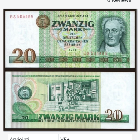
0 Reviews
Arviointi:
VF+