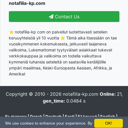
notafilia-kp.com
Contact Us
⭐ notafilia-kp com on palvellut luotettavasti setelien
keruuyhteisöä yli 10 vuotta ⭐ Tämä aika itsessään on tae
vuosikymmenen kokemuksesta, jatkuvasti laajeneva
valikoima, Lukemattomat tyytyväiset asiakkaat tukevat
verkkokauppaa ja valikoima on todella vaikuttava
kymmeniä tuhansia seteleitä on saatavilla keräilijöille
ympäri maailmaa, Keski-Euroopasta Aasiaan, Afrikka, ja
Amerikat
Copyright © 2010 - 2026
notafilia-kp.com
Online:
21,
gen_time:
0.0484 s
Български
|
Dansk
|
Deutsch
|
Eesti
|
Ελληνικά
|
English
|
Español
|
Français
|
Hrvatski
|
Italiano
|
Latviešu
|
Lietuvių
|
We use cookies to enhance your experience. By
OK!