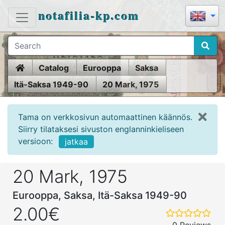
notafilia-kp.com
Home
Catalog
Eurooppa
Saksa
Itä-Saksa 1949-90
20 Mark, 1975
Tama on verkkosivun automaattinen käännös.
Siirry tilataksesi sivuston englanninkieliseen
versioon:
jatkaa
20 Mark, 1975
Eurooppa, Saksa, Itä-Saksa 1949-90
2.00€