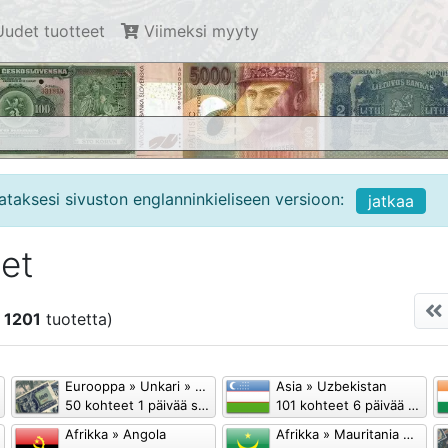
udet tuotteet
Viimeksi myyty
ataksesi sivuston englanninkieliseen versioon:
jatkaa
et
ä
1201
tuotetta)
Eurooppa » Unkari » Forintti, 1946-
Asia » Uzbekistan
50 kohteet 1 päivää sitten
101 kohteet 6 päivää sitten
Afrikka » Angola
Afrikka » Mauritania Mauritania