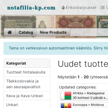
notafilia-kp.com
Erikoistarjoukset
U
Home
Catalog
New Products
Tama on verkkosivun automaattinen käännös. Siirry til
Uudet tuotte
Kategoriat
Tuotteet hintalaskulla
Näytetään
1
-
20
(yhteens
Tšekkoslovakia ja
sen seuraajavaltiot
Updated categories:
Afrikka » Madagaskar
Itava ja Itava-Unkari
30 kohteet 0 päivää sitten
Unkari
Eurooppa » Moldova