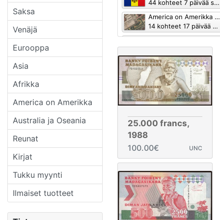
44 kohteet 7 päivää sitten
Saksa
America on Amerikka » Brasilia » Brasilia, Reis ( - 1941)
14 kohteet 17 päivää sitten
Venäjä
Asia » Malediivit
Eurooppa
44 kohteet 20 päivää sitten
Asia » Nepal
Asia
55 kohteet 29 päivää sitten
Afrikka
Eurooppa » Espanja » Espanja paikallinen painatus
5 kohteet 34 päivää sitten
America on Amerikka
Australia ja Oseania
25.000 francs,
1988
Reunat
100.00€
UNC
Kirjat
Tukku myynti
Ilmaiset tuotteet