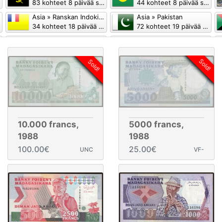
83 kohteet 8 päivää sitten
44 kohteet 8 päivää sitten
Asia » Ranskan Indokiina
Asia » Pakistan
34 kohteet 18 päivää sitten
72 kohteet 19 päivää sitten
Afrikka » Sambia
Asia » Myanmar Burma
99 kohteet 24 päivää sitten
46 kohteet 27 päivää sitten
Sold!
Sold!
Afrikka » Gambia
Afrikka » Malawi
61 kohteet 32 päivää sitten
76 kohteet 34 päivää sitten
Eurooppa » Transnistria
Eurooppa » Armenia
69 kohteet 35 päivää sitten
22 kohteet 37 päivää sitten
10.000 francs,
5000 francs,
1988
1988
100.00€
25.00€
UNC
VF-