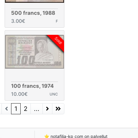
500 francs, 1988
3.00€
F
Sold!
100 francs, 1974
10.00€
UNC
(current)
1
2
...
Next Page
Next Page
⭐ notafilia-kp com on palvellut