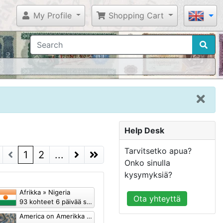
My Profile
Shopping Cart
Help Desk
Tarvitsetko apua?
(current)
1
2
...
Onko sinulla
Next Page
Next Page
kysymyksiä?
Afrikka » Nigeria
Ota yhteyttä
93 kohteet 6 päivää sitten
America on Amerikka » Brasilia » Brasilia, Cruzeiro 1942 1966