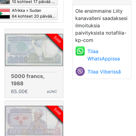
10 kohteet 17 päivää sitten
Afrikka » Sudan
Ole ensimmaine Liity
64 kohteet 20 päivää sitten
kanavalleni saadaksesi
Afrikka » Seychellit
ilmoituksia
34 kohteet 29 päivää sitten
paivityksista notafilia-
Sold!
Eurooppa » Espanja » Espanja - Yleinen liikkeellelasku
kp-com
51 kohteet 34 päivää sitten
Tilaa
WhatsAppissa
Tilaa Viberissã
5000 francs,
1988
65.00€
aUNC
Sold!