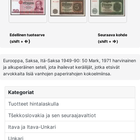
Edellinen tuotearve
Seuraava kohde
⇐)
⇒
(shift +
(shift +
)
Eurooppa, Saksa, Itä-Saksa 1949-90: 50 Mark, 1971 harvinainen
ja alkuperäinen seteli, jota ihailevat keräilijät, jotka etsivät
arvokkaita lisiä vanhojen paperirahojen kokoelmiinsa.
Kategoriat
Tuotteet hintalaskulla
Tšekkoslovakia ja sen seuraajavaltiot
Itava ja Itava-Unkari
Unkari