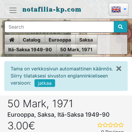
notafilia-kp.com
Home
Catalog
Eurooppa
Saksa
Itä-Saksa 1949-90
50 Mark, 1971
Tama on verkkosivun automaattinen käännös.
Siirry tilataksesi sivuston englanninkieliseen
versioon:
jatkaa
50 Mark, 1971
Eurooppa, Saksa, Itä-Saksa 1949-90
3.00€