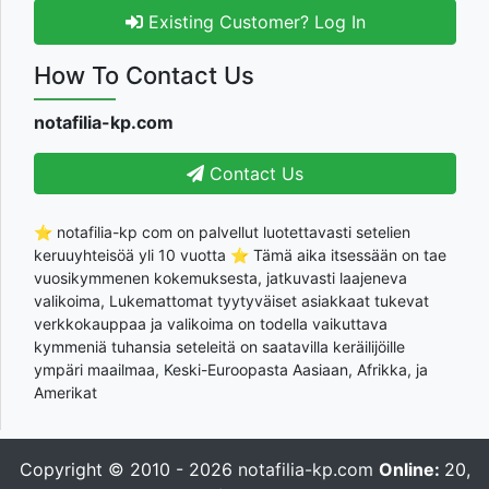
Existing Customer? Log In
How To Contact Us
notafilia-kp.com
Contact Us
⭐ notafilia-kp com on palvellut luotettavasti setelien
keruuyhteisöä yli 10 vuotta ⭐ Tämä aika itsessään on tae
vuosikymmenen kokemuksesta, jatkuvasti laajeneva
valikoima, Lukemattomat tyytyväiset asiakkaat tukevat
verkkokauppaa ja valikoima on todella vaikuttava
kymmeniä tuhansia seteleitä on saatavilla keräilijöille
ympäri maailmaa, Keski-Euroopasta Aasiaan, Afrikka, ja
Amerikat
Copyright © 2010 - 2026
notafilia-kp.com
Online:
20,