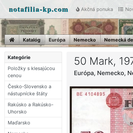
notafilia-kp.com
Akčná ponuka
Nov
Home
Katalóg
Európa
Nemecko
Nemecká dem
Kategórie
50 Mark, 19
Položky s klesajúcou
Európa, Nemecko, N
cenou
Česko-Slovensko a
nástupní­cke štáty
Rakúsko a Rakúsko-
Uhorsko
Maďarsko