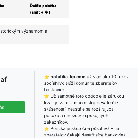
žka
Ďalšia položka
⇒
(shift +
)
historickým významom a
⭐
notafilia-kp.com
už viac ako 10 rokov
ať
spoľahlivo slúži komunite zberateľov
bankoviek.
⭐ Už samotné toto obdobie je zárukou
kvality: za e-shopom stojí desaťročie
ás
skúseností, neustále sa rozširujúca
ponuka a množstvo spokojných
zákazníkov.
⭐ Ponuka je skutočne pôsobivá – na
zberateľov čakajú desaťtisíce bankoviek