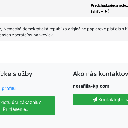
Predchádzajúca polo
⇐)
(shift +
, Nemecká demokratická republika originálne papierové platidlo s 
ných zberateľov bankoviek.
cke služby
Ako nás kontaktov
notafilia-kp.com
 profilu
Kontaktujte n
xistujúci zákazník?
Prihlásenie...