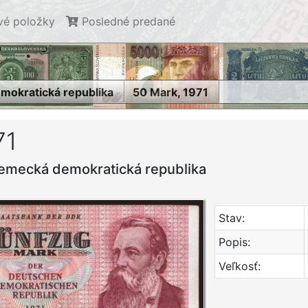
é položky
Posledné predané
okratická republika
50 Mark, 1971
71
emecká demokratická republika
Stav:
Popis:
Veľkosť: