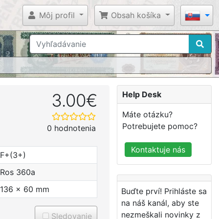
Môj profil
Obsah košíka
Help Desk
3.00€
Máte otázku?
Potrebujete pomoc?
0 hodnotenia
Kontaktuje nás
F+(3+)
Ros 360a
136 x 60 mm
Buďte prví! Prihláste sa
na náš kanál, aby ste
nezmeškali novinky z
Sledovanie