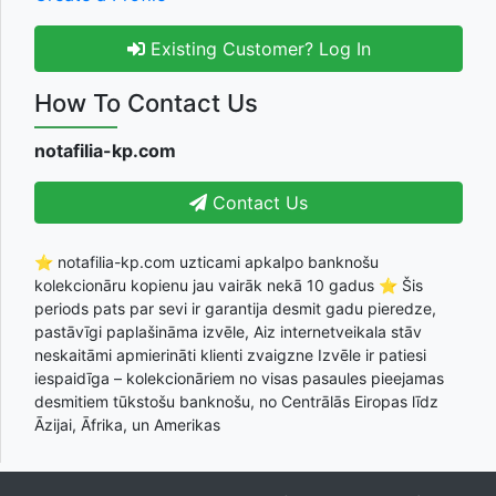
Existing Customer? Log In
How To Contact Us
notafilia-kp.com
Contact Us
⭐ notafilia-kp.com uzticami apkalpo banknošu
kolekcionāru kopienu jau vairāk nekā 10 gadus ⭐ Šis
periods pats par sevi ir garantija desmit gadu pieredze,
pastāvīgi paplašināma izvēle, Aiz internetveikala stāv
neskaitāmi apmierināti klienti zvaigzne Izvēle ir patiesi
iespaidīga – kolekcionāriem no visas pasaules pieejamas
desmitiem tūkstošu banknošu, no Centrālās Eiropas līdz
Āzijai, Āfrika, un Amerikas