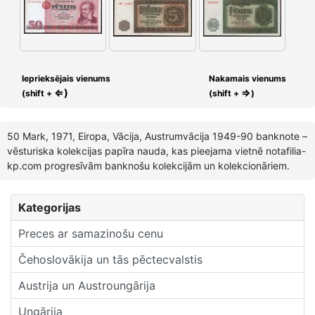
Ieprieksējais vienums
Nakamais vienums
⇐)
⇒
(shift +
(shift +
)
50 Mark, 1971, Eiropa, Vācija, Austrumvācija 1949-90 banknote –
vēsturiska kolekcijas papīra nauda, kas pieejama vietnē notafilia-
kp.com progresīvām banknošu kolekcijām un kolekcionāriem.
Kategorijas
Preces ar samazinošu cenu
Čehoslovākija un tās pēctecvalstis
Austrija un Austroungārija
Ungārija