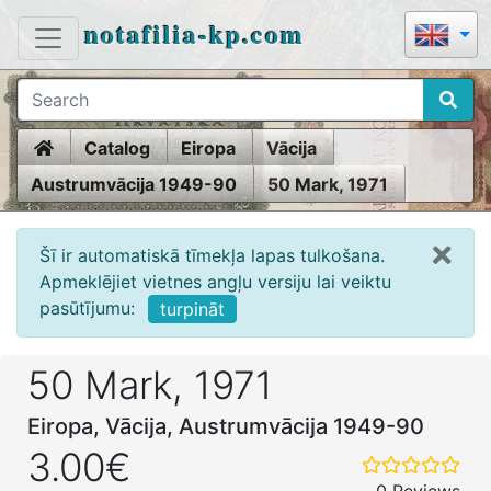
notafilia-kp.com
Home
Catalog
Eiropa
Vācija
Austrumvācija 1949-90
50 Mark, 1971
Šī ir automatiskā tīmekļa lapas tulkošana.
Apmeklējiet vietnes angļu versiju lai veiktu
pasūtījumu:
turpināt
50 Mark, 1971
Eiropa, Vācija, Austrumvācija 1949-90
3.00€