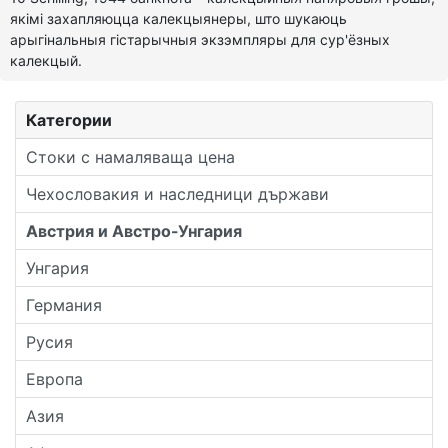
якімі захапляюцца калекцыянеры, што шукаюць
арыгінальныя гістарычныя экзэмпляры для сур'ёзных
калекцый.
Категории
Стоки с намаляваща цена
Чехословакия и наследници държави
Австрия и Австро-Унгария
Унгария
Германия
Русия
Европа
Азия