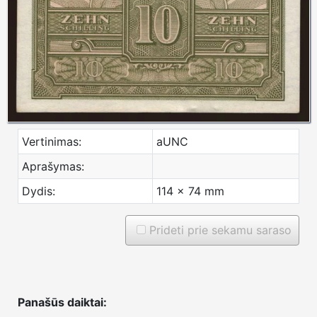
Vertinimas:
aUNC
Aprašymas:
Dydis:
114 x 74 mm
Prideti prie sekamu saraso
Panašūs daiktai: