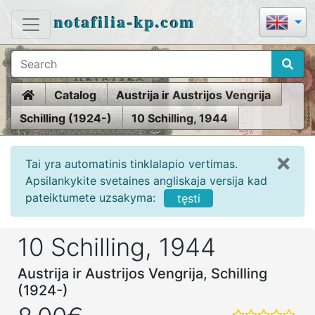
notafilia-kp.com
Home
Catalog
Austrija ir Austrijos Vengrija
Schilling (1924-)
10 Schilling, 1944
Tai yra automatinis tinklalapio vertimas.
Apsilankykite svetaines angliskaja versija kad
pateiktumete uzsakyma:
tęsti
10 Schilling, 1944
Austrija ir Austrijos Vengrija, Schilling
(1924-)