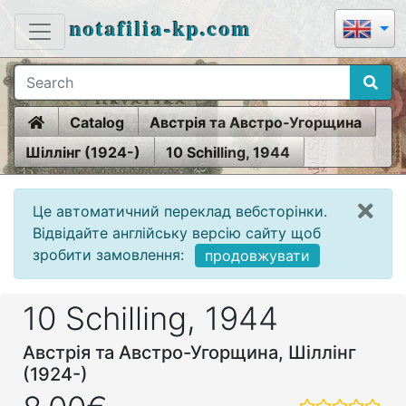
notafilia-kp.com
Home
Catalog
Австрія та Австро-Угорщина
Шіллінг (1924-)
10 Schilling, 1944
Це автоматичний переклад вебсторінки.
Відвідайте англійську версію сайту щоб
зробити замовлення:
продовжувати
10 Schilling, 1944
Австрія та Австро-Угорщина, Шіллінг
(1924-)