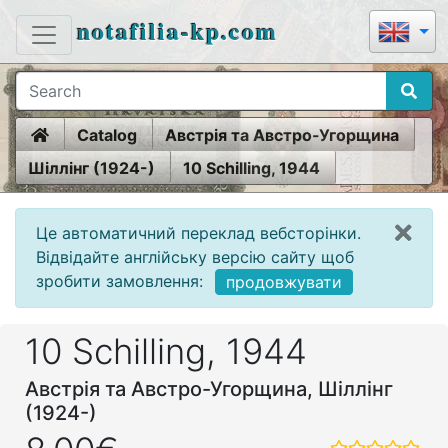
notafilia-kp.com
Home
Catalog
Австрія та Австро-Угорщина
Шіллінг (1924-)
10 Schilling, 1944
Це автоматичний переклад вебсторінки.
Відвідайте англійську версію сайту щоб
зробити замовлення:
продовжувати
10 Schilling, 1944
Австрія та Австро-Угорщина, Шіллінг
(1924-)