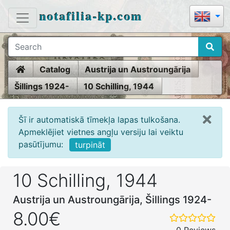
notafilia-kp.com
Home
Catalog
Austrija un Austroungārija
Šillings 1924-
10 Schilling, 1944
Šī ir automatiskā tīmekļa lapas tulkošana.
Apmeklējiet vietnes angļu versiju lai veiktu
pasūtījumu:
turpināt
10 Schilling, 1944
Austrija un Austroungārija, Šillings 1924-
8.00€