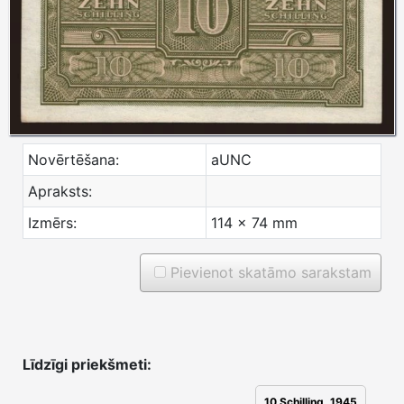
Novērtēšana:
aUNC
Apraksts:
Izmērs:
114 x 74 mm
Pievienot skatāmo sarakstam
Līdzīgi priekšmeti:
10 Schilling, 1945