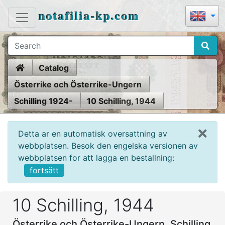
notafilia-kp.com
Home
Catalog
Österrike och Österrike-Ungern
Schilling 1924-
10 Schilling, 1944
Detta ar en automatisk oversattning av
webbplatsen. Besok den engelska versionen av
webbplatsen for att lagga en bestallning:
fortsätt
10 Schilling, 1944
Österrike och Österrike-Ungern, Schilling