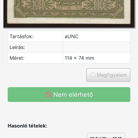
Tartásfok:
aUNC
Leírás:
Méret:
114 x 74 mm
Megfigyelem
Nem elérhető
Hasonló tételek: