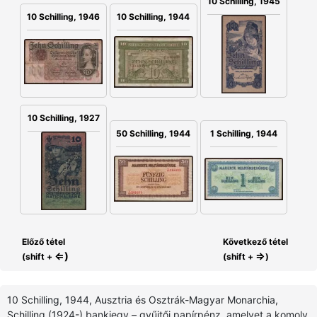
10 Schilling, 1945
10 Schilling, 1946
10 Schilling, 1944
10 Schilling, 1927
50 Schilling, 1944
1 Schilling, 1944
Előző tétel
Következő tétel
⇐)
⇒
(shift +
(shift +
)
10 Schilling, 1944, Ausztria és Osztrák-Magyar Monarchia,
Schilling (1924-) bankjegy – gyűjtői papírpénz, amelyet a komoly