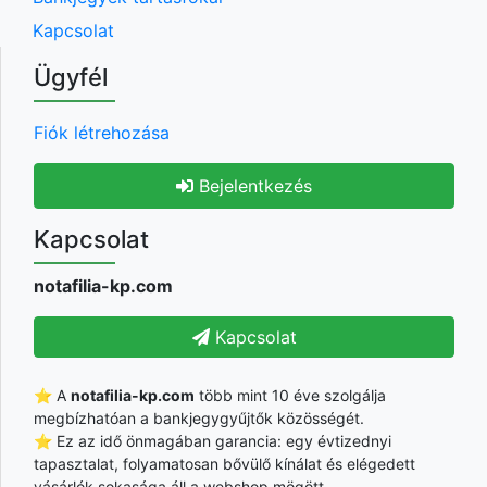
Kapcsolat
Ügyfél
Fiók létrehozása
Bejelentkezés
Kapcsolat
notafilia-kp.com
Kapcsolat
⭐ A
notafilia-kp.com
több mint 10 éve szolgálja
megbízhatóan a bankjegygyűjtők közösségét.
⭐ Ez az idő önmagában garancia: egy évtizednyi
tapasztalat, folyamatosan bővülő kínálat és elégedett
vásárlók sokasága áll a webshop mögött.