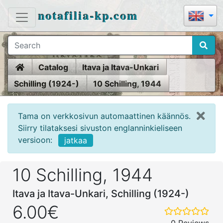
notafilia-kp.com
Home
Catalog
Itava ja Itava-Unkari
Schilling (1924-)
10 Schilling, 1944
Tama on verkkosivun automaattinen käännös.
Siirry tilataksesi sivuston englanninkieliseen
versioon:
jatkaa
10 Schilling, 1944
Itava ja Itava-Unkari, Schilling (1924-)
6.00€