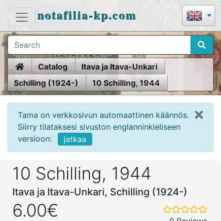
notafilia-kp.com
Home
Catalog
Itava ja Itava-Unkari
Schilling (1924-)
10 Schilling, 1944
Tama on verkkosivun automaattinen käännös.
Siirry tilataksesi sivuston englanninkieliseen
versioon:
jatkaa
10 Schilling, 1944
Itava ja Itava-Unkari, Schilling (1924-)
6.00€