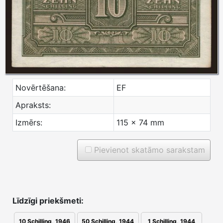
Novērtēšana:
EF
Apraksts:
Izmērs:
115 x 74 mm
Pievienot skatāmo sarakstam
Līdzīgi priekšmeti:
10 Schilling, 1946
50 Schilling, 1944
1 Schilling, 1944