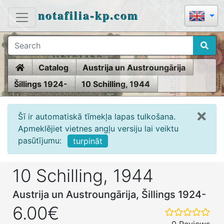
notafilia-kp.com
Home
Catalog
Austrija un Austroungārija
Šillings 1924-
10 Schilling, 1944
Šī ir automatiskā tīmekļa lapas tulkošana.
Apmeklējiet vietnes angļu versiju lai veiktu
pasūtījumu:
turpināt
10 Schilling, 1944
Austrija un Austroungārija, Šillings 1924-
6.00€