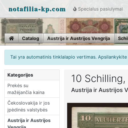
notafilia-kp.com
Specialus pasiulymai
Home
Catalog
Austrija ir Austrijos Vengrija
Schi
Tai yra automatinis tinklalapio vertimas. Apsilankykit
Kategorijos
10 Schilling
Prekės su
Austrija ir Austrijos 
mažėjančia kaina
Čekoslovakija ir jos
įpėdinės valstybės
Austrija ir Austrijos
Vengrija