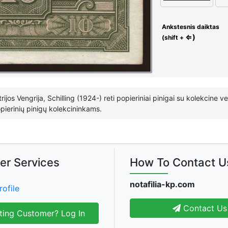
Ankstesnis daiktas
⇐)
(shift +
trijos Vengrija, Schilling (1924-) reti popieriniai pinigai su kolekcine 
ierinių pinigų kolekcininkams.
er Services
How To Contact U
notafilia-kp.com
rofile
Contact Us
ting Customer? Log In