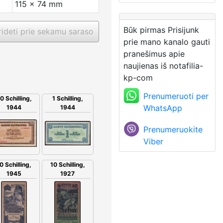
115 x 74 mm
Būk pirmas Prisijunk
ideti prie sekamu saraso
prie mano kanalo gauti
pranešimus apie
naujienas iš notafilia-
kp-com
Prenumeruoti per
1 Schilling,
0 Schilling,
WhatsApp
1944
1944
Prenumeruokite
Viber
0 Schilling,
10 Schilling,
1945
1927