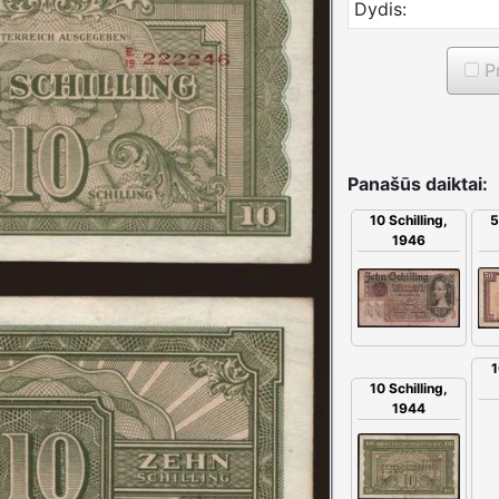
Dydis:
Pr
Panašūs daiktai:
10 Schilling,
5
1946
1
10 Schilling,
1944