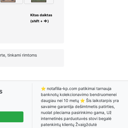
Kitas daiktas
⇒
(shift +
)
verte, tinkami rimtoms
⭐ notafilia-kp.com patikimai tarnauja
s
banknotų kolekcionavimo bendruomenei
daugiau nei 10 metų ⭐ Šis laikotarpis yra
savaime garantija dešimtmetis patirties,
nuolat pleciama pasirinkimo gama, Už
internetinės parduotuvės stovi begalė
patenkintų klientų Žvaigždutė