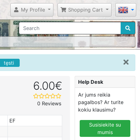
My Profile
Shopping Cart
tęsti
Help Desk
6.00€
Ar jums reikia
pagalbos? Ar turite
0 Reviews
kokiu klausimu?
EF
Susisiekite su
mumis