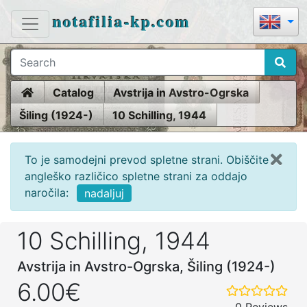
notafilia-kp.com
Home
Catalog
Avstrija in Avstro-Ogrska
Šiling (1924-)
10 Schilling, 1944
To je samodejni prevod spletne strani. Obiščite
angleško različico spletne strani za oddajo
naročila:
nadaljuj
10 Schilling, 1944
Avstrija in Avstro-Ogrska, Šiling (1924-)
6.00€